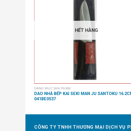
HẾT HÀNG
DANH MỤC SẢN PHẨM
DAO NHÀ BẾP KAI SEKI MAN JU SANTOKU 16.2
041BE0537
CÔNG TY TNHH THƯƠNG MẠI DỊCH VỤ P