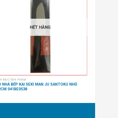
HẾT HÀNG
H MỤC SẢN PHẨM
DANH MỤC SẢN 
 NHÀ BẾP KAI SEKI MAN JU SANTOKU NHỎ
VÁ LỖ LỚN IN
2CM 041BE0538