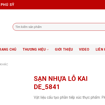
 PHÚ SỸ
Tìm
kiếm:
RANG CHỦ
THƯƠNG HIỆU
GIỚI THIỆU
VIDEO
LIÊN 
 KHÁC
SẠN NHỰA LỖ KAI
DE_5841
Vật liệu cấu tạo phần tiếp xúc thực phẩm: P