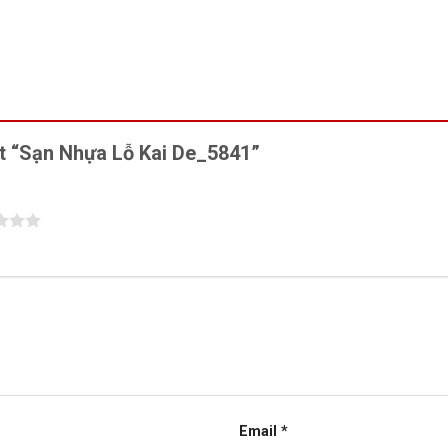
ét “Sạn Nhựa Lỗ Kai De_5841”
Email
*