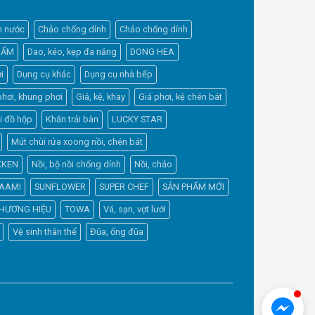
h nước
Chảo chống dính
Chảo chống dính
HẨM
Dao, kéo, kẹp đa năng
DONG HEA
i
Dụng cụ khác
Dụng cụ nhà bếp
phơi, khung phơi
Giá, kệ, khay
Giá phơi, kệ chén bát
Elfsight
i đồ hộp
Khăn trải bàn
LUCKY STAR
Typically replies within a day
Mút chùi rửa xoong nồi, chén bát
KKEN
Nồi, bộ nồi chống dính
Nồi, chảo
0:02
AAMI
SUNFLOWER
SUPER CHEF
SẢN PHẨM MỚI
HƯƠNG HIỆU
TOWA
Vá, sạn, vợt lưới
Vệ sinh thân thể
Đũa, ống đũa