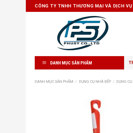
Skip
CÔNG TY TNHH THƯƠNG MẠI VÀ DỊCH VỤ
to
content
DANH MỤC SẢN PHẨM
T
DANH MỤC SẢN PHẨM
/
DỤNG CỤ NHÀ BẾP
/
DỤNG CỤ