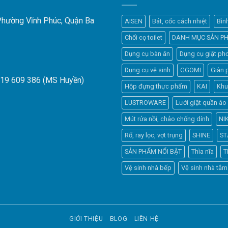
 Phường Vĩnh Phúc, Quận Ba
AISEN
Bát, cốc cách nhiệt
Bìn
Chổi cọ toilet
DANH MỤC SẢN P
Dụng cụ bàn ăn
Dụng cụ giặt phơ
Dụng cụ vệ sinh
GGOMI
Giàn 
919 609 386 (MS Huyền)
Hộp đựng thực phẩm
KAI
Khu
LUSTROWARE
Lưới giặt quần áo
Mút rửa nồi, chảo chống dính
NI
Rổ, ray lọc, vợt trụng
SHINE
ST
SẢN PHẨM NỔI BẬT
Thìa nĩa
T
Vệ sinh nhà bếp
Vệ sinh nhà tắm
GIỚI THIỆU
BLOG
LIÊN HỆ