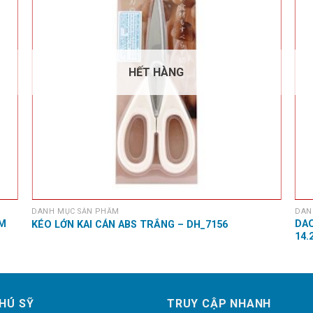
HẾT HÀNG
DANH MỤC SẢN PHẨM
DAN
CM
DAO
KÉO LỚN KAI CÁN ABS TRẮNG – DH_7156
14.
HÚ SỸ
TRUY CẬP NHANH