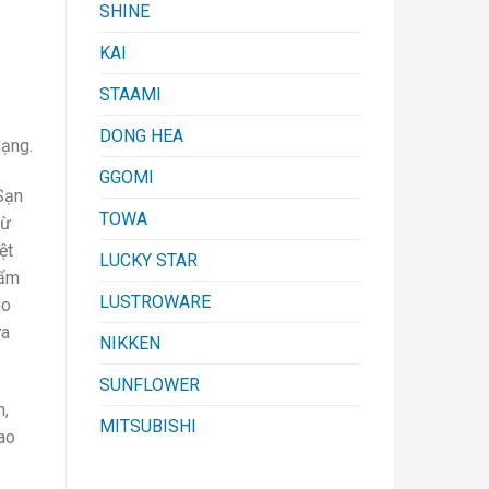
SHINE
KAI
STAAMI
DONG HEA
dạng.
GGOMI
Sạn
TOWA
từ
ệt
LUCKY STAR
hẩm
LUSTROWARE
ho
ựa
NIKKEN
SUNFLOWER
n,
MITSUBISHI
ao