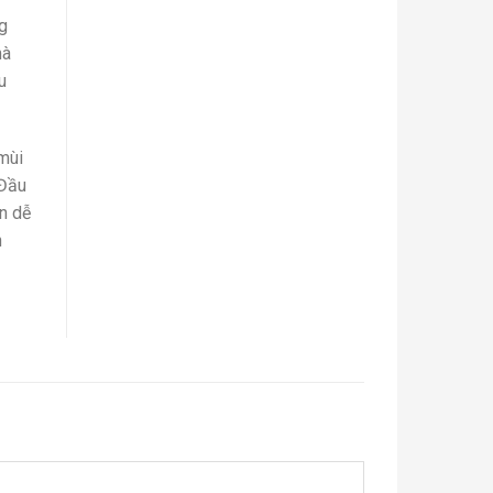
ng
mà
u
mùi
 Đầu
n dễ
n