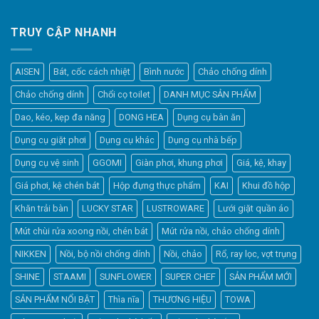
TRUY CẬP NHANH
AISEN
Bát, cốc cách nhiệt
Bình nước
Chảo chống dính
Chảo chống dính
Chổi cọ toilet
DANH MỤC SẢN PHẨM
Dao, kéo, kẹp đa năng
DONG HEA
Dụng cụ bàn ăn
Dụng cụ giặt phơi
Dụng cụ khác
Dụng cụ nhà bếp
Dụng cụ vệ sinh
GGOMI
Giàn phơi, khung phơi
Giá, kệ, khay
Giá phơi, kệ chén bát
Hộp đựng thực phẩm
KAI
Khui đồ hộp
Khăn trải bàn
LUCKY STAR
LUSTROWARE
Lưới giặt quần áo
Elfsight
Mút chùi rửa xoong nồi, chén bát
Mút rửa nồi, chảo chống dính
Typically replies within a day
NIKKEN
Nồi, bộ nồi chống dính
Nồi, chảo
Rổ, ray lọc, vợt trụng
SHINE
STAAMI
SUNFLOWER
SUPER CHEF
SẢN PHẨM MỚI
14:47
SẢN PHẨM NỔI BẬT
Thìa nĩa
THƯƠNG HIỆU
TOWA