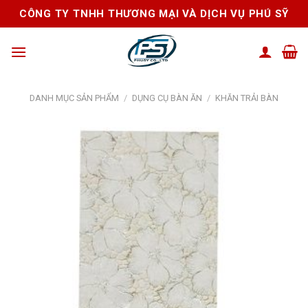
Skip
CÔNG TY TNHH THƯƠNG MẠI VÀ DỊCH VỤ PHÚ SỸ
to
content
DANH MỤC SẢN PHẨM
/
DỤNG CỤ BÀN ĂN
/
KHĂN TRẢI BÀN