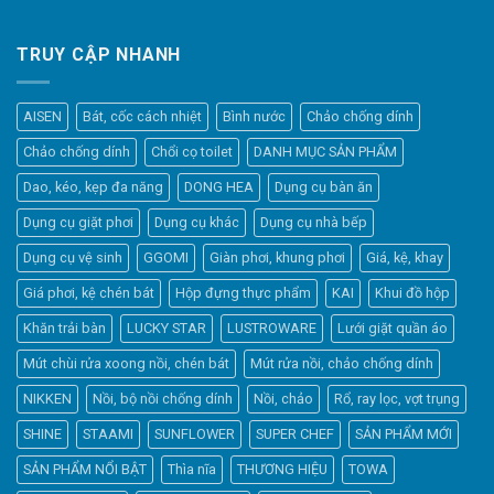
TRUY CẬP NHANH
AISEN
Bát, cốc cách nhiệt
Bình nước
Chảo chống dính
Chảo chống dính
Chổi cọ toilet
DANH MỤC SẢN PHẨM
Dao, kéo, kẹp đa năng
DONG HEA
Dụng cụ bàn ăn
Dụng cụ giặt phơi
Dụng cụ khác
Dụng cụ nhà bếp
Dụng cụ vệ sinh
GGOMI
Giàn phơi, khung phơi
Giá, kệ, khay
Giá phơi, kệ chén bát
Hộp đựng thực phẩm
KAI
Khui đồ hộp
Khăn trải bàn
LUCKY STAR
LUSTROWARE
Lưới giặt quần áo
Elfsight
Mút chùi rửa xoong nồi, chén bát
Mút rửa nồi, chảo chống dính
Typically replies within a day
NIKKEN
Nồi, bộ nồi chống dính
Nồi, chảo
Rổ, ray lọc, vợt trụng
SHINE
STAAMI
SUNFLOWER
SUPER CHEF
SẢN PHẨM MỚI
1:25
SẢN PHẨM NỔI BẬT
Thìa nĩa
THƯƠNG HIỆU
TOWA