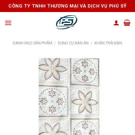
Skip
CÔNG TY TNHH THƯƠNG MẠI VÀ DỊCH VỤ PHÚ SỸ
to
content
DANH MỤC SẢN PHẨM
/
DỤNG CỤ BÀN ĂN
/
KHĂN TRẢI BÀN