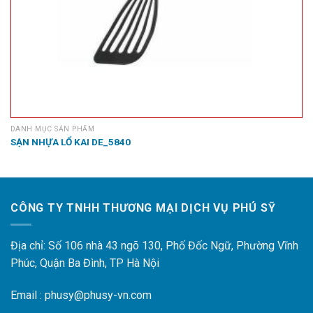
DANH MỤC SẢN PHẨM
SẠN NHỰA LỔ KAI DE_5840
CÔNG TY TNHH THƯƠNG MẠI DỊCH VỤ PHÚ SỸ
Địa chỉ: Số 106 nhà 43 ngõ 130, Phố Đốc Ngữ, Phường Vĩnh
Phúc, Quận Ba Đình, TP Hà Nội
Email : phusy@phusy-vn.com