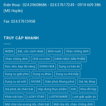
Điện thoại : 024.39608686 - 024.37617249 - 0919 609 386
(MS Huyền)
Fax: 024.37613958
TRUY CẬP NHANH
AISEN
Bát, cốc cách nhiệt
Bình nước
Chảo chống dính
Chảo chống dính
Chổi cọ toilet
DANH MỤC SẢN PHẨM
Dao, kéo, kẹp đa năng
DONG HEA
Dụng cụ bàn ăn
Dụng cụ giặt phơi
Dụng cụ khác
Dụng cụ nhà bếp
Dụng cụ vệ sinh
GGOMI
Giàn phơi, khung phơi
Giá, kệ, khay
Giá phơi, kệ chén bát
Hộp đựng thực phẩm
KAI
Khui đồ hộp
Khăn trải bàn
LUCKY STAR
LUSTROWARE
Lưới giặt quần áo
Elfsight
Mút chùi rửa xoong nồi, chén bát
Mút rửa nồi, chảo chống dính