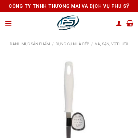
Skip
CÔNG TY TNHH THƯƠNG MẠI VÀ DỊCH VỤ PHÚ SỸ
to
content
DANH MỤC SẢN PHẨM
/
DỤNG CỤ NHÀ BẾP
/
VÁ, SẠN, VỢT LƯỚI