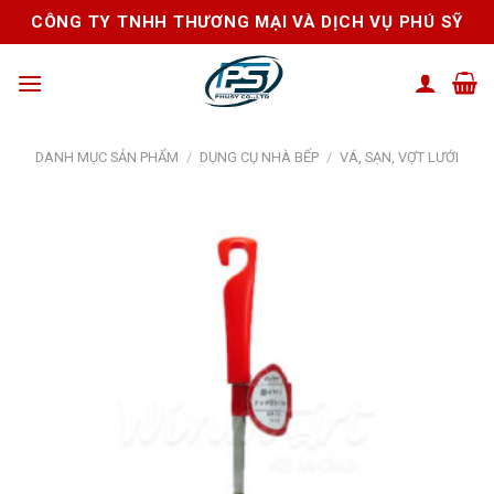
Skip
CÔNG TY TNHH THƯƠNG MẠI VÀ DỊCH VỤ PHÚ SỸ
to
content
DANH MỤC SẢN PHẨM
/
DỤNG CỤ NHÀ BẾP
/
VÁ, SẠN, VỢT LƯỚI