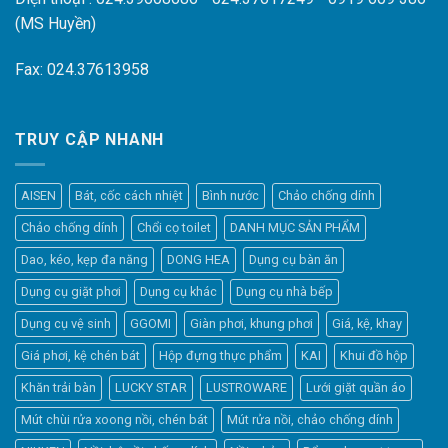
(MS Huyền)
Fax: 024.37613958
TRUY CẬP NHANH
AISEN
Bát, cốc cách nhiệt
Bình nước
Chảo chống dính
Chảo chống dính
Chổi cọ toilet
DANH MỤC SẢN PHẨM
Dao, kéo, kẹp đa năng
DONG HEA
Dụng cụ bàn ăn
Dụng cụ giặt phơi
Dụng cụ khác
Dụng cụ nhà bếp
Dụng cụ vệ sinh
GGOMI
Giàn phơi, khung phơi
Giá, kệ, khay
Giá phơi, kệ chén bát
Hộp đựng thực phẩm
KAI
Khui đồ hộp
Khăn trải bàn
LUCKY STAR
LUSTROWARE
Lưới giặt quần áo
Elfsight
Mút chùi rửa xoong nồi, chén bát
Mút rửa nồi, chảo chống dính
Typically replies within a day