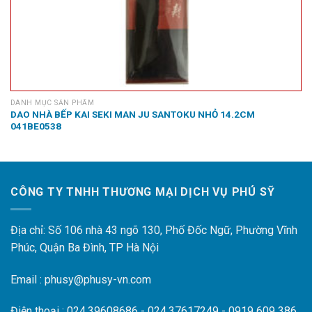
DANH MỤC SẢN PHẨM
DAO NHÀ BẾP KAI SEKI MAN JU SANTOKU NHỎ 14.2CM
041BE0538
CÔNG TY TNHH THƯƠNG MẠI DỊCH VỤ PHÚ SỸ
Địa chỉ: Số 106 nhà 43 ngõ 130, Phố Đốc Ngữ, Phường Vĩnh
Phúc, Quận Ba Đình, TP Hà Nội
Email : phusy@phusy-vn.com
Điện thoại : 024.39608686 - 024.37617249 - 0919 609 386