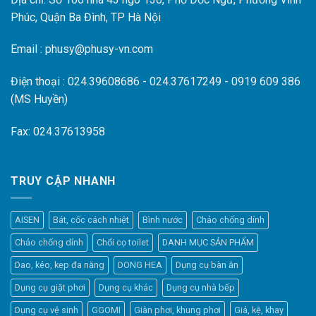
Phúc, Quận Ba Đình, TP Hà Nội
Email : phusy@phusy-vn.com
Điện thoại : 024.39608686 - 024.37617249 - 0919 609 386
(MS Huyền)
Fax: 024.37613958
TRUY CẬP NHANH
AISEN
Bát, cốc cách nhiệt
Bình nước
Chảo chống dính
Chảo chống dính
Chổi cọ toilet
DANH MỤC SẢN PHẨM
Dao, kéo, kẹp đa năng
DONG HEA
Dụng cụ bàn ăn
Dụng cụ giặt phơi
Dụng cụ khác
Dụng cụ nhà bếp
Dụng cụ vệ sinh
GGOMI
Giàn phơi, khung phơi
Giá, kệ, khay