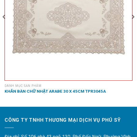
DANH MỤC SẢN PHẨM
KHĂN BÀN CHỮ NHẬT ARABE 30 X 45CM TPR3045A
CÔNG TY TNHH THƯƠNG MẠI DỊCH VỤ PHÚ SỸ
Địa chỉ: Số 106 nhà 43 ngõ 130, Phố Đốc Ngữ, Phường Vĩnh