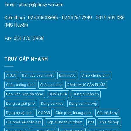
Email : phusy@phusy-vn.com
Điện thoại : 024.39608686 - 024.37617249 - 0919 609 386
(MS Huyền)
Fax: 024.37613958
TRUY CẬP NHANH
AISEN
Bát, cốc cách nhiệt
Bình nước
Chảo chống dính
Chảo chống dính
Chổi cọ toilet
DANH MỤC SẢN PHẨM
Dao, kéo, kẹp đa năng
DONG HEA
Dụng cụ bàn ăn
Dụng cụ giặt phơi
Dụng cụ khác
Dụng cụ nhà bếp
Dụng cụ vệ sinh
GGOMI
Giàn phơi, khung phơi
Giá, kệ, khay
Giá phơi, kệ chén bát
Hộp đựng thực phẩm
KAI
Khui đồ hộp