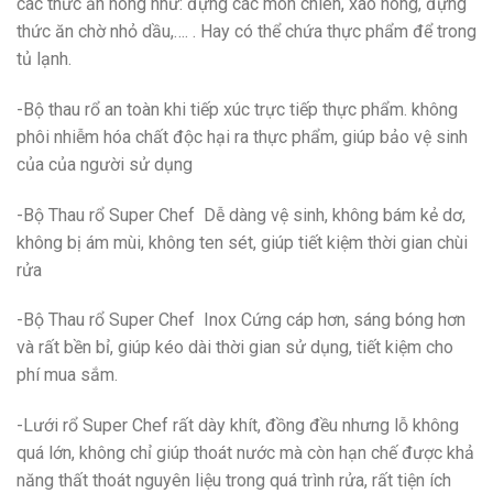
các thức ăn nóng như: đựng các món chiên, xào nóng, đựng
thức ăn chờ nhỏ dầu,…. . Hay có thể chứa thực phẩm để trong
tủ lạnh.
-Bộ thau rổ an toàn khi tiếp xúc trực tiếp thực phẩm. không
phôi nhiễm hóa chất độc hại ra thực phẩm, giúp bảo vệ sinh
của của người sử dụng
-Bộ Thau rổ Super Chef Dễ dàng vệ sinh, không bám kẻ dơ,
không bị ám mùi, không ten sét, giúp tiết kiệm thời gian chùi
rửa
-Bộ Thau rổ Super Chef Inox Cứng cáp hơn, sáng bóng hơn
và rất bền bỉ, giúp kéo dài thời gian sử dụng, tiết kiệm cho
phí mua sắm.
-Lưới rổ Super Chef rất dày khít, đồng đều nhưng lỗ không
quá lớn, không chỉ giúp thoát nước mà còn hạn chế được khả
năng thất thoát nguyên liệu trong quá trình rửa, rất tiện ích