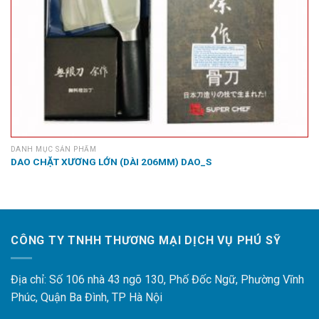
DANH MỤC SẢN PHẨM
DAO CHẶT XƯƠNG LỚN (DÀI 206MM) DAO_S
CÔNG TY TNHH THƯƠNG MẠI DỊCH VỤ PHÚ SỸ
Địa chỉ: Số 106 nhà 43 ngõ 130, Phố Đốc Ngữ, Phường Vĩnh
Phúc, Quận Ba Đình, TP Hà Nội