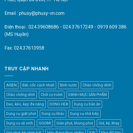
Email : phusy@phusy-vn.com
Điện thoại : 024.39608686 - 024.37617249 - 0919 609 386
(MS Huyền)
Fax: 024.37613958
TRUY CẬP NHANH
AISEN
Bát, cốc cách nhiệt
Bình nước
Chảo chống dính
Chảo chống dính
Chổi cọ toilet
DANH MỤC SẢN PHẨM
Dao, kéo, kẹp đa năng
DONG HEA
Dụng cụ bàn ăn
Dụng cụ giặt phơi
Dụng cụ khác
Dụng cụ nhà bếp
Dụng cụ vệ sinh
GGOMI
Giàn phơi, khung phơi
Giá, kệ, khay
Giá phơi, kệ chén bát
Hộp đựng thực phẩm
KAI
Khui đồ hộp