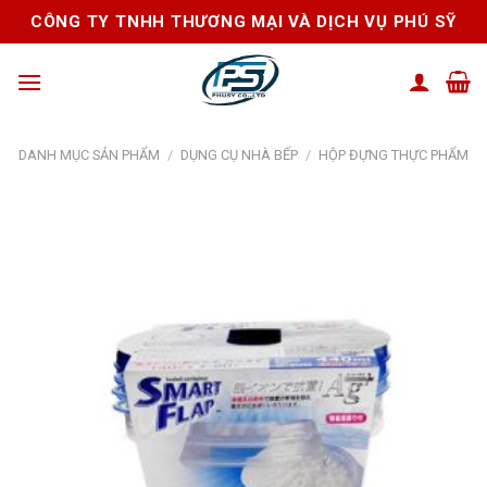
Skip
CÔNG TY TNHH THƯƠNG MẠI VÀ DỊCH VỤ PHÚ SỸ
to
content
DANH MỤC SẢN PHẨM
/
DỤNG CỤ NHÀ BẾP
/
HỘP ĐỰNG THỰC PHẨM