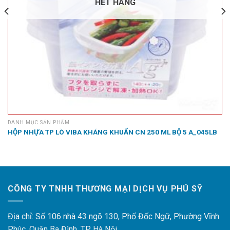
HẾT HÀNG
DANH MỤC SẢN PHẨM
HỘP NHỰA TP LÒ VIBA KHÁNG KHUẨN CN 250 ML BỘ 5 A_045LB
CÔNG TY TNHH THƯƠNG MẠI DỊCH VỤ PHÚ SỸ
Địa chỉ: Số 106 nhà 43 ngõ 130, Phố Đốc Ngữ, Phường Vĩnh
Phúc, Quận Ba Đình, TP Hà Nội