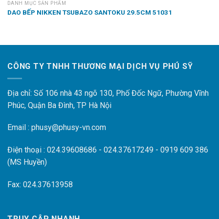
DANH MỤC SẢN PHẨM
DAO BẾP NIKKEN TSUBAZO SANTOKU 29.5CM 51031
CÔNG TY TNHH THƯƠNG MẠI DỊCH VỤ PHÚ SỸ
Địa chỉ: Số 106 nhà 43 ngõ 130, Phố Đốc Ngữ, Phường Vĩnh
Phúc, Quận Ba Đình, TP Hà Nội
Email : phusy@phusy-vn.com
Điện thoại : 024.39608686 - 024.37617249 - 0919 609 386
(MS Huyền)
Fax: 024.37613958
TRUY CẬP NHANH